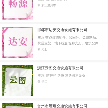
标牌制造；门窗制造加工；金属丝绳及其制
浙江温州市
品制造；金属丝绳及其制品销售；交通及公
共管理用标牌销售；交通设施维修；电气信
号设备装置制造；电气信号设备装置销售；
环境卫生公共设施安装服务；网络技术服
邯郸市达安交通设施有限公司
务；市政设施管理；劳务服务（不含劳务派
遣）（除许可业务外
主营 交通设施配件、紧固件、金属制品、
抗震支架、地下综合管廊支架、建筑配件、
工矿配件、电力器材、光伏配件、铁路配
河北
件、机械设备及配件、机电设备、化工产品
(不含危险化学品)、电动工具、汽车配件、
起重设备、有色金属(不含稀有贵重金属)、
浙江云图交通设施有限公司
钢丝绳、轴承、传动设备、建材、钢材、电
主营: 防护栏 路障 道路减速设备
焊设备、电线电缆、不锈钢制品、橡胶制
浙江
品、塑料制品(不含医用)消防器材销售；货
物进出口业务。(依法须经批准的项目，经
相关部门批准后方可开展经营活动)
台州市瑾煜交通设施有限公司