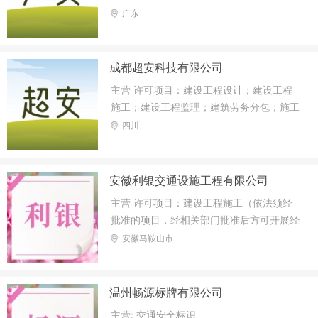
广东
成都超安科技有限公司
主营 许可项目：建设工程设计；建设工程
施工；建设工程监理；建筑劳务分包；施工
专业作业（依法须经批准的项目，经相关部
四川
门批准后方可开展经营活动，具体经营项目
以相关部门批准文件或许可证件为准）一般
项目：技术服务、技术开发、技术咨询、技
安徽利银交通设施工程有限公司
术交流、技术转让、技术推广；交通及公共
主营 许可项目：建设工程施工（依法须经
管理用标牌销售；专业设计服务；安全技术
批准的项目，经相关部门批准后方可开展经
防范系统设计施工服务；信息系统集成服
营活动）一般项目：金属成形机床制造；金
安徽马鞍山市
务；橡胶制品销售；机械设备租赁；机械设
属成形机床销售；生活垃圾处理装备制造；
备销售；普通机械设备安装服务；电子、机
生活垃圾处理装备销售；环境保护专用设备
械设备维护（不含特种设备）；工程管理服
制造；环境保护专用设备销售；五金产品制
温州畅源标牌有限公司
务；园林绿化工程施工；土地整治服务；停
造；五金产品批发；交通及公共管理用金属
车场服务；涂料销售
主营: 交通安全标识