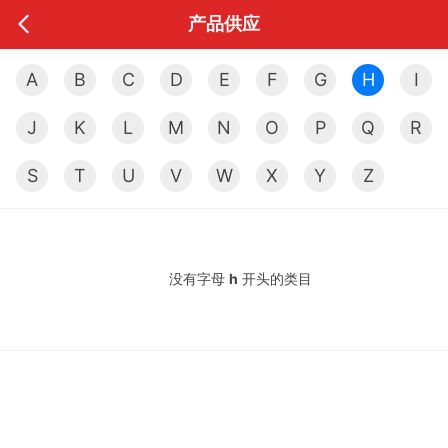
产品供应
A
B
C
D
E
F
G
H
I
J
K
L
M
N
O
P
Q
R
S
T
U
V
W
X
Y
Z
没有字母
h
开头的类目